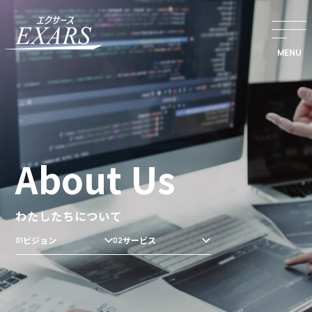
本文ま
MENU
About Us
わたしたちについて
ビジョン
サービス
01
02